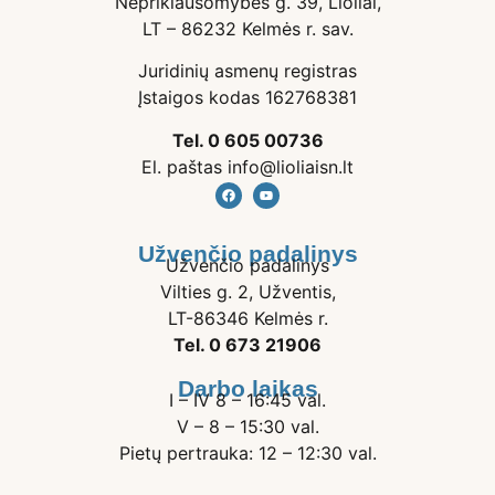
Nepriklausomybės g. 39, Lioliai,
LT – 86232 Kelmės r. sav.
Juridinių asmenų registras
Įstaigos kodas 162768381
Tel. 0 605 00736
El. paštas info@lioliaisn.lt
Užvenčio padalinys
Užvenčio padalinys
Vilties g. 2, Užventis,
LT-86346 Kelmės r.
Tel. 0 673 21906
Darbo laikas
I – IV 8 – 16:45 val.
V – 8 – 15:30 val.
Pietų pertrauka: 12 – 12:30 val.