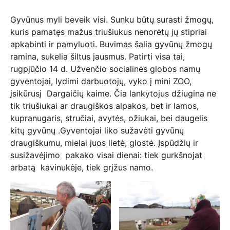
Gyvūnus myli beveik visi. Sunku būtų surasti žmogų,
kuris pamatęs mažus triušiukus nenorėtų jų stipriai
apkabinti ir pamyluoti. Buvimas šalia gyvūnų žmogų
ramina, sukelia šiltus jausmus. Patirti visa tai,
rugpjūčio 14 d. Užvenčio socialinės globos namų
gyventojai, lydimi darbuotojų, vyko į mini ZOO,
įsikūrusį Dargaičių kaime. Čia lankytojus džiugina ne
tik triušiukai ar draugiškos alpakos, bet ir lamos,
kupranugaris, stručiai, avytės, ožiukai, bei daugelis
kitų gyvūnų .Gyventojai liko sužavėti gyvūnų
draugiškumu, mielai juos lietė, glostė. Įspūdžių ir
susižavėjimo pakako visai dienai: tiek gurkšnojat
arbatą kavinukėje, tiek grįžus namo.