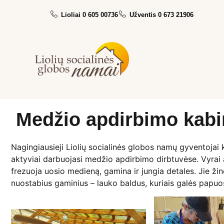
Lioliai 0 605 00736
Užventis 0 673 21906
Medžio apdirbimo kabi
Nagingiausieji Liolių socialinės globos namų gyventojai
aktyviai darbuojasi medžio apdirbimo dirbtuvėse. Vyrai a
frezuoja uosio medieną, gamina ir jungia detales. Jie ži
nuostabius gaminius – lauko baldus, kuriais galės papuo