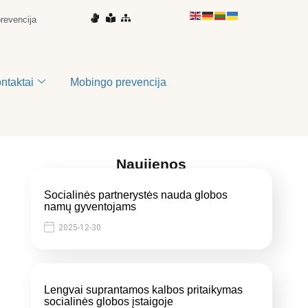
prevencija
ontaktai
Mobingo prevencija
Naujienos
Socialinės partnerystės nauda globos
namų gyventojams
2025-12-30
Lengvai suprantamos kalbos pritaikymas
socialinės globos įstaigoje