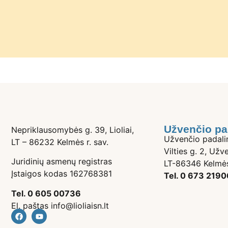
Užvenčio pa
Nepriklausomybės g. 39, Lioliai,
Užvenčio padali
LT – 86232 Kelmės r. sav.
Vilties g. 2, Užve
Juridinių asmenų registras
LT-86346 Kelmės
Įstaigos kodas 162768381
Tel. 0 673 2190
Tel. 0 605 00736
El. paštas info@lioliaisn.lt