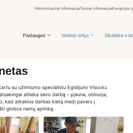
Administracinė informacija
Teisinė informacija
Korupcijos 
Paslaugos
Veiklos sritys
Struktūra ir k
netas
 kartu su užimtumo specialistu Egidijumi Visocku
tsakingai atlieka savo darbą – pjauna, obliuoja,
no, kad atkaklus darbas kietą medį pavers į
šti globos namų aplinką.