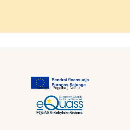
Integrali Pagalba Į Namus
EQUASS Kokybės Sistema