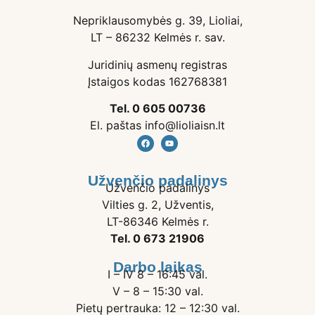
Nepriklausomybės g. 39, Lioliai,
LT – 86232 Kelmės r. sav.
Juridinių asmenų registras
Įstaigos kodas 162768381
Tel. 0 605 00736
El. paštas info@lioliaisn.lt
Užvenčio padalinys
Užvenčio padalinys
Vilties g. 2, Užventis,
LT-86346 Kelmės r.
Tel. 0 673 21906
Darbo laikas
I – IV 8 – 16:45 val.
V – 8 – 15:30 val.
Pietų pertrauka: 12 – 12:30 val.