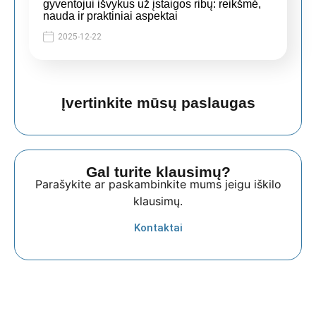
gyventojui išvykus už įstaigos ribų: reikšmė,
nauda ir praktiniai aspektai
2025-12-22
Įvertinkite mūsų paslaugas
Gal turite klausimų?
Parašykite ar paskambinkite mums jeigu iškilo
klausimų.
Kontaktai