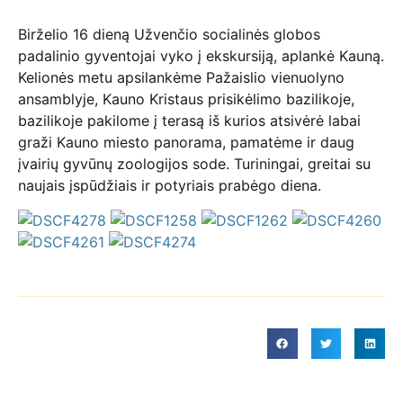
Birželio 16 dieną Užvenčio socialinės globos
padalinio gyventojai vyko į ekskursiją, aplankė Kauną.
Kelionės metu apsilankėme Pažaislio vienuolyno
ansamblyje, Kauno Kristaus prisikėlimo bazilikoje,
bazilikoje pakilome į terasą iš kurios atsivėrė labai
graži Kauno miesto panorama, pamatėme ir daug
įvairių gyvūnų zoologijos sode. Turiningai, greitai su
naujais įspūdžiais ir potyriais prabėgo diena.