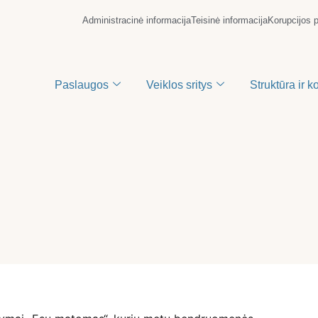
Administracinė informacija
Teisinė informacija
Korupcijos 
Paslaugos
Veiklos sritys
Struktūra ir k