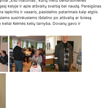
kymai „Esu matomas“, kurių metu bendruomenės
esį kelyje ir apie atšvaitų svarbą bei naudą. Pareigūnas
 lapkritis ir vasaris, pasidalino patarimais kaip elgtis
siems susirinkusiems išdalino po atšvaitą ar šviesą
 keliai Kelmės kelių tarnyba. Dovanų gavo ir