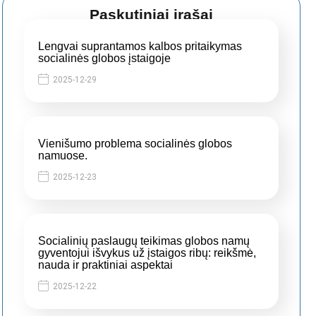
Paskutiniai įrašai
Lengvai suprantamos kalbos pritaikymas
socialinės globos įstaigoje
2025-12-29
Vienišumo problema socialinės globos
namuose.
2025-12-23
Socialinių paslaugų teikimas globos namų
gyventojui išvykus už įstaigos ribų: reikšmė,
nauda ir praktiniai aspektai
2025-12-22