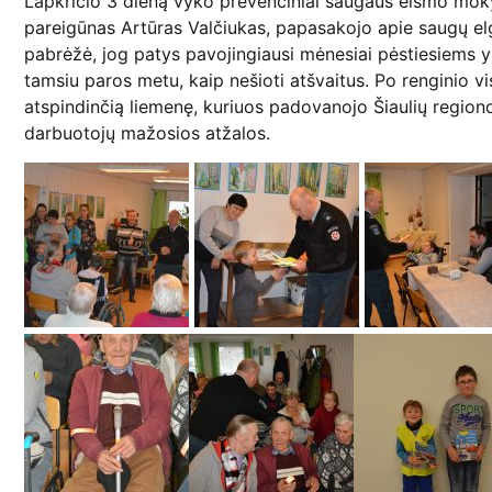
Lapkričio 3 dieną vyko prevenciniai saugaus eismo mo
pareigūnas Artūras Valčiukas, papasakojo apie saugų elg
pabrėžė, jog patys pavojingiausi mėnesiai pėstiesiems yra
tamsiu paros metu, kaip nešioti atšvaitus. Po renginio vi
atspindinčią liemenę, kuriuos padovanojo Šiaulių regiono
darbuotojų mažosios atžalos.