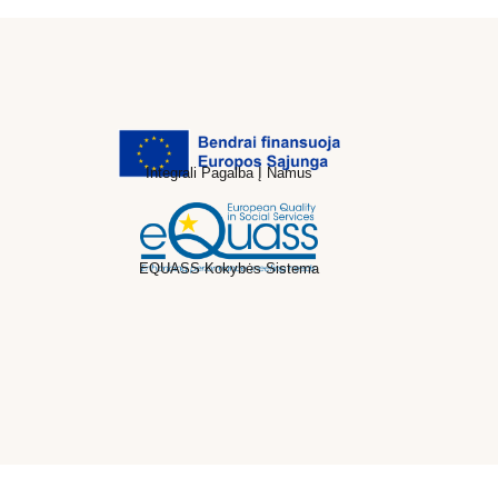
Integrali Pagalba Į Namus
EQUASS Kokybės Sistema