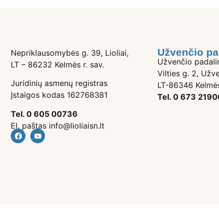
Užvenčio pa
Nepriklausomybės g. 39, Lioliai,
Užvenčio padali
LT – 86232 Kelmės r. sav.
Vilties g. 2, Užve
Juridinių asmenų registras
LT-86346 Kelmės
Įstaigos kodas 162768381
Tel. 0 673 2190
Tel. 0 605 00736
El. paštas info@lioliaisn.lt