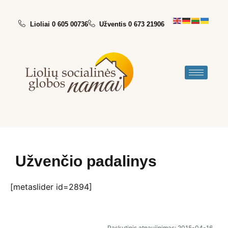
Lioliai 0 605 00736
Užventis 0 673 21906
Užvenčio padalinys
[metaslider id=2894]
Paskutinis atnaujinimas: 2015-04-16