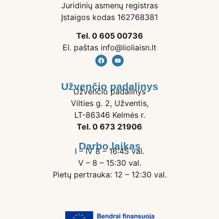
Juridinių asmenų registras
Įstaigos kodas 162768381
Tel. 0 605 00736
El. paštas info@lioliaisn.lt
Užvenčio padalinys
Užvenčio padalinys
Vilties g. 2, Užventis,
LT-86346 Kelmės r.
Tel. 0 673 21906
Darbo laikas
I – IV 8 – 16:45 val.
V – 8 – 15:30 val.
Pietų pertrauka: 12 – 12:30 val.