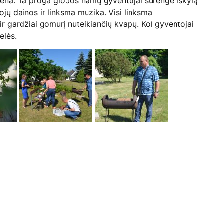
ena. Ta proga globos namų gyventojai surengė iškylą
 dainos ir linksma muzika. Visi linksmai
ir gardžiai gomurį nuteikiančių kvapų. Kol gyventojai
elės.