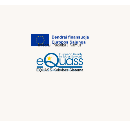
Integrali Pagalba Į Namus
EQUASS Kokybės Sistema