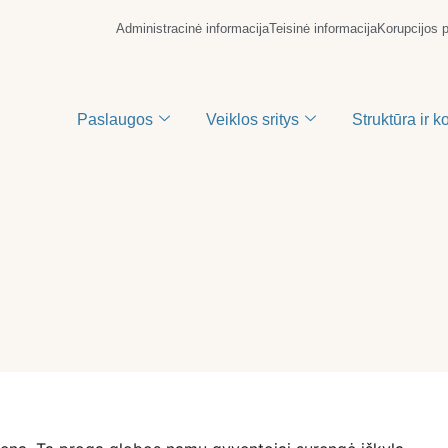
Administracinė informacija
Teisinė informacija
Korupcijos 
Paslaugos
Veiklos sritys
Struktūra ir k