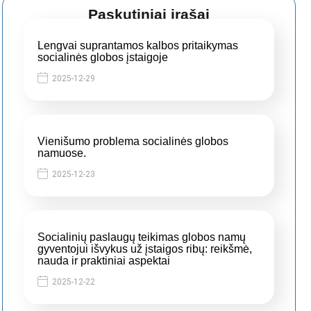
Paskutiniai įrašai
Lengvai suprantamos kalbos pritaikymas
socialinės globos įstaigoje
2025-12-29
Vienišumo problema socialinės globos
namuose.
2025-12-23
Socialinių paslaugų teikimas globos namų
gyventojui išvykus už įstaigos ribų: reikšmė,
nauda ir praktiniai aspektai
2025-12-22