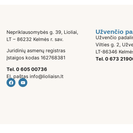
Užvenčio pa
Nepriklausomybės g. 39, Lioliai,
Užvenčio padali
LT – 86232 Kelmės r. sav.
Vilties g. 2, Užve
Juridinių asmenų registras
LT-86346 Kelmės
Įstaigos kodas 162768381
Tel. 0 673 2190
Tel. 0 605 00736
El. paštas info@lioliaisn.lt