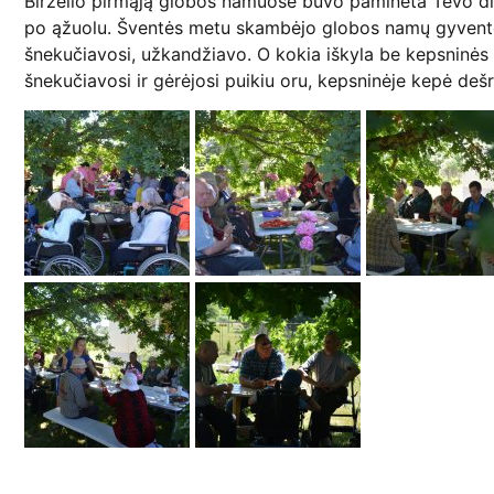
Birželio pirmąją globos namuose buvo paminėta Tėvo di
po ąžuolu. Šventės metu skambėjo globos namų gyventojų
šnekučiavosi, užkandžiavo. O kokia iškyla be kepsninės 
šnekučiavosi ir gėrėjosi puikiu oru, kepsninėje kepė dešr