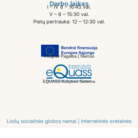
Darbo laikas
I – IV 8 – 16:45 val.
V – 8 – 15:30 val.
Pietų pertrauka: 12 – 12:30 val.
Integrali Pagalba Į Namus
EQUASS Kokybės Sistema
Liolių socialinės globos namai |
Internetinės svetainės