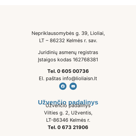
Nepriklausomybės g. 39, Lioliai,
LT – 86232 Kelmės r. sav.
Juridinių asmenų registras
Įstaigos kodas 162768381
Tel. 0 605 00736
El. paštas info@lioliaisn.lt
Užvenčio padalinys
Užvenčio padalinys
Vilties g. 2, Užventis,
LT-86346 Kelmės r.
Tel. 0 673 21906