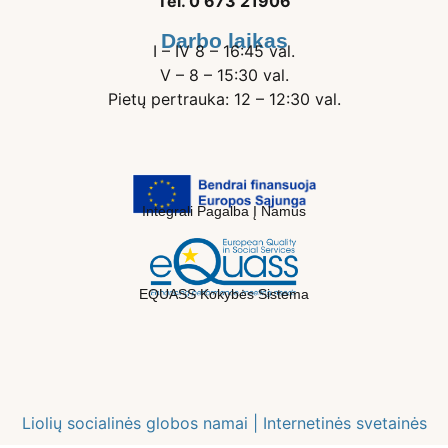
Tel. 0 673 21906
Darbo laikas
I – IV 8 – 16:45 val.
V – 8 – 15:30 val.
Pietų pertrauka: 12 – 12:30 val.
Integrali Pagalba Į Namus
EQUASS Kokybės Sistema
Liolių socialinės globos namai |
Internetinės svetainės