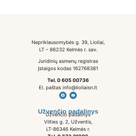
Nepriklausomybės g. 39, Lioliai,
LT – 86232 Kelmės r. sav.
Juridinių asmenų registras
Įstaigos kodas 162768381
Tel. 0 605 00736
El. paštas info@lioliaisn.lt
Užvenčio padalinys
Užvenčio padalinys
Vilties g. 2, Užventis,
LT-86346 Kelmės r.