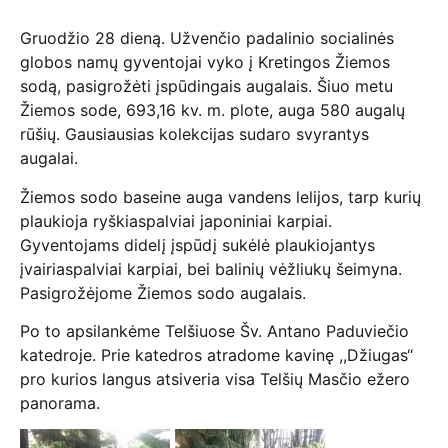
Gruodžio 28 dieną. Užvenčio padalinio socialinės
globos namų gyventojai vyko į Kretingos Žiemos
sodą, pasigrožėti įspūdingais augalais. Šiuo metu
Žiemos sode, 693,16 kv. m. plote, auga 580 augalų
rūšių. Gausiausias kolekcijas sudaro svyrantys
augalai.
Žiemos sodo baseine auga vandens lelijos, tarp kurių
plaukioja ryškiaspalviai japoniniai karpiai.
Gyventojams didelį įspūdį sukėlė plaukiojantys
įvairiaspalviai karpiai, bei balinių vėžliukų šeimyna.
Pasigrožėjome Žiemos sodo augalais.
Po to apsilankėme Telšiuose Šv. Antano Paduviečio
katedroje. Prie katedros atradome kavinę ,,Džiugas‘‘
pro kurios langus atsiveria visa Telšių Masčio ežero
panorama.