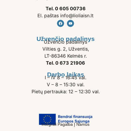
Tel. 0 605 00736
El. paštas info@lioliaisn.lt
Užvenčio padalinys
Užvenčio padalinys
Vilties g. 2, Užventis,
LT-86346 Kelmės r.
Tel. 0 673 21906
Darbo laikas
I – IV 8 – 16:45 val.
V – 8 – 15:30 val.
Pietų pertrauka: 12 – 12:30 val.
Integrali Pagalba Į Namus