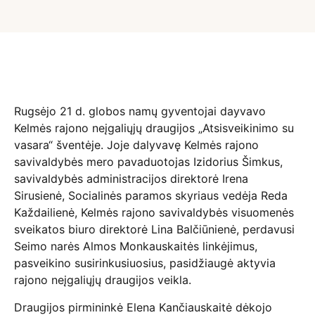
Rugsėjo 21 d. globos namų gyventojai dayvavo
Kelmės rajono neįgaliųjų draugijos „Atsisveikinimo su
vasara“ šventėje. Joje dalyvavę Kelmės rajono
savivaldybės mero pavaduotojas Izidorius Šimkus,
savivaldybės administracijos direktorė Irena
Sirusienė, Socialinės paramos skyriaus vedėja Reda
Každailienė, Kelmės rajono savivaldybės visuomenės
sveikatos biuro direktorė Lina Balčiūnienė, perdavusi
Seimo narės Almos Monkauskaitės linkėjimus,
pasveikino susirinkusiuosius, pasidžiaugė aktyvia
rajono neįgaliųjų draugijos veikla.
Draugijos pirmininkė Elena Kančiauskaitė dėkojo