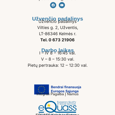
Užvenčio padalinys
Užvenčio padalinys
Vilties g. 2, Užventis,
LT-86346 Kelmės r.
Tel. 0 673 21906
Darbo laikas
I – IV 8 – 16:45 val.
V – 8 – 15:30 val.
Pietų pertrauka: 12 – 12:30 val.
Integrali Pagalba Į Namus