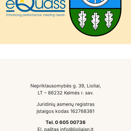
Nepriklausomybės g. 39, Lioliai,
LT – 86232 Kelmės r. sav.
Juridinių asmenų registras
Įstaigos kodas 162768381
Tel. 0 605 00736
El. paštas info@lioliaisn.lt