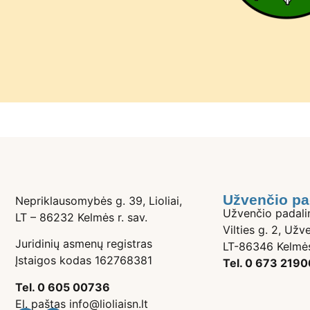
Užvenčio pa
Nepriklausomybės g. 39, Lioliai,
Užvenčio padali
LT – 86232 Kelmės r. sav.
Vilties g. 2, Užve
Juridinių asmenų registras
LT-86346 Kelmės
Įstaigos kodas 162768381
Tel. 0 673 2190
Tel. 0 605 00736
El. paštas info@lioliaisn.lt