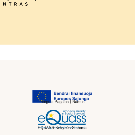
Integrali Pagalba Į Namus
EQUASS Kokybės Sistema