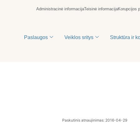
Administracinė informacija
Teisinė informacija
Korupcijos 
Paslaugos
Veiklos sritys
Struktūra ir k
Paskutinis atnaujinimas: 2016-04-29