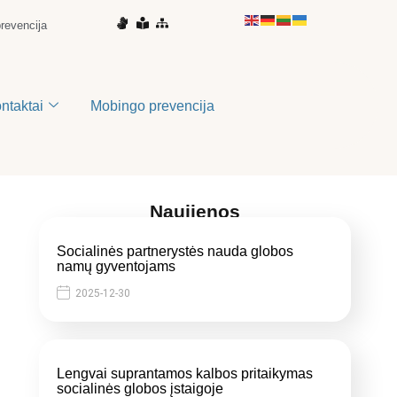
prevencija
ontaktai
Mobingo prevencija
Naujienos
Socialinės partnerystės nauda globos
namų gyventojams
2025-12-30
Lengvai suprantamos kalbos pritaikymas
socialinės globos įstaigoje