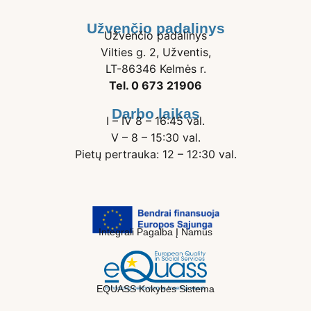
Užvenčio padalinys
Užvenčio padalinys
Vilties g. 2, Užventis,
LT-86346 Kelmės r.
Tel. 0 673 21906
Darbo laikas
I – IV 8 – 16:45 val.
V – 8 – 15:30 val.
Pietų pertrauka: 12 – 12:30 val.
Integrali Pagalba Į Namus
EQUASS Kokybės Sistema