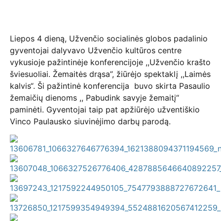
Liepos 4 dieną, Užvenčio socialinės globos padalinio
gyventojai dalyvavo Užvenčio kultūros centre
vykusioje pažintinėje konferencijoje ,,Užvenčio krašto
šviesuoliai. Žemaitės drąsa”, žiūrėjo spektaklį ,,Laimės
kalvis“. Ši pažintinė konferencija buvo skirta Pasaulio
žemaičių dienoms ,, Pabudink savyje žemaitį“
paminėti. Gyventojai taip pat apžiūrėjo užventiškio
Vinco Paulausko siuvinėjimo darbų parodą.