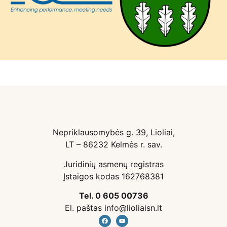
Nepriklausomybės g. 39, Lioliai,
LT – 86232 Kelmės r. sav.
Juridinių asmenų registras
Įstaigos kodas 162768381
Tel. 0 605 00736
El. paštas info@lioliaisn.lt