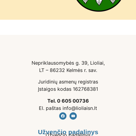
Nepriklausomybės g. 39, Lioliai,
LT – 86232 Kelmės r. sav.
Juridinių asmenų registras
Įstaigos kodas 162768381
Tel. 0 605 00736
El. paštas info@lioliaisn.lt
Užvenčio padalinys
Užvenčio padalinys