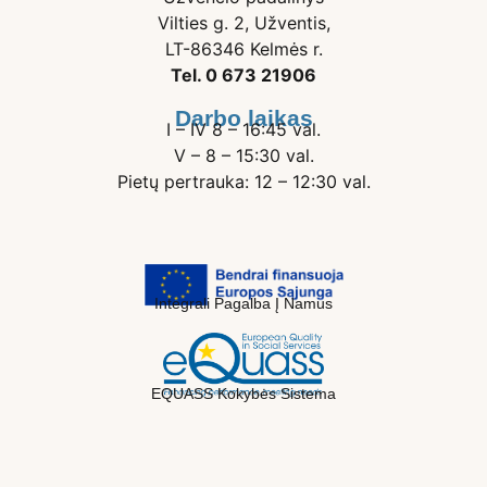
Vilties g. 2, Užventis,
LT-86346 Kelmės r.
Tel. 0 673 21906
Darbo laikas
I – IV 8 – 16:45 val.
V – 8 – 15:30 val.
Pietų pertrauka: 12 – 12:30 val.
Integrali Pagalba Į Namus
EQUASS Kokybės Sistema