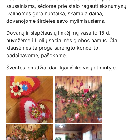
sausainiams, sėdome prie stalo ragauti skanumynų.
Dalinomės gera nuotaika, skambia daina,
dovanojome širdeles savo mylimiausiems.
Dovanų ir slapčiausių linkėjimų vasario 15 d.
nuvežėme į Liolių socialinės globos namus. Čia
klausėmės ta proga surengto koncerto,
padainavome, pašokome.
Šventės įspūdžiai dar ilgai išliks visų atmintyje.