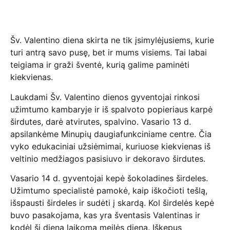
Šv. Valentino diena skirta ne tik įsimylėjusiems, kurie
turi antrą savo pusę, bet ir mums visiems. Tai labai
teigiama ir graži šventė, kurią galime paminėti
kiekvienas.
Laukdami Šv. Valentino dienos gyventojai rinkosi
užimtumo kambaryje ir iš spalvoto popieriaus karpė
širdutes, darė atvirutes, spalvino. Vasario 13 d.
apsilankėme Minupių daugiafunkciniame centre. Čia
vyko edukaciniai užsiėmimai, kuriuose kiekvienas iš
veltinio medžiagos pasisiuvo ir dekoravo širdutes.
Vasario 14 d. gyventojai kepė šokoladines širdeles.
Užimtumo specialistė pamokė, kaip iškočioti tešlą,
išspausti širdeles ir sudėti į skardą. Kol širdelės kepė
buvo pasakojama, kas yra šventasis Valentinas ir
kodėl ši diena laikoma meilės diena. Iškepus