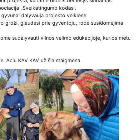
nt projekta, kuriame didelis demesys skiriamas
sociacija „Sveikatingumo kodas”.
 gyvunai dalyvauja projekto veiklose.
o groži, glaudesi prie gyventoju, rode susidomejima
ejome sudalyvauti vilnos velimo edukacijoje, kurios metu
te. Aciu KAV KAV už šia staigmena.