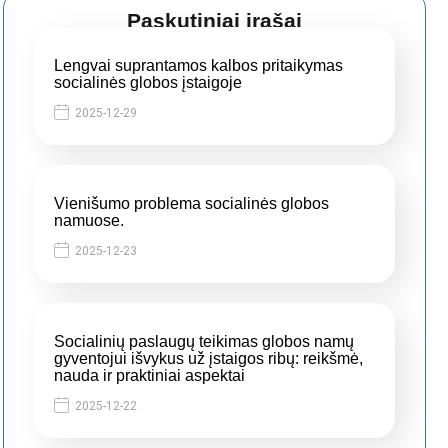
Paskutiniai įrašai
Lengvai suprantamos kalbos pritaikymas
socialinės globos įstaigoje
2025-12-29
Vienišumo problema socialinės globos
namuose.
2025-12-23
Socialinių paslaugų teikimas globos namų
gyventojui išvykus už įstaigos ribų: reikšmė,
nauda ir praktiniai aspektai
2025-12-22