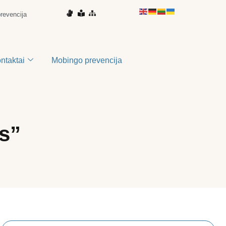
prevencija
ontaktai
Mobingo prevencija
s”