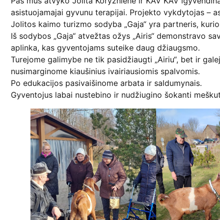
Pas mus atvyko Jolita Koryzniene ir KAV KAV igyvendina
asistuojamajai gyvunu terapijai. Projekto vykdytojas – a
Jolitos kaimo turizmo sodyba „Gaja“ yra partneris, kurio
Iš sodybos „Gaja“ atvežtas ožys „Airis“ demonstravo sav
aplinka, kas gyventojams suteike daug džiaugsmo.
Turejome galimybe ne tik pasidžiaugti „Airiu“, bet ir gal
nusimarginome kiaušinius ivairiausiomis spalvomis.
Po edukacijos pasivaišinome arbata ir saldumynais.
Gyventojus labai nustebino ir nudžiugino šokanti mešku