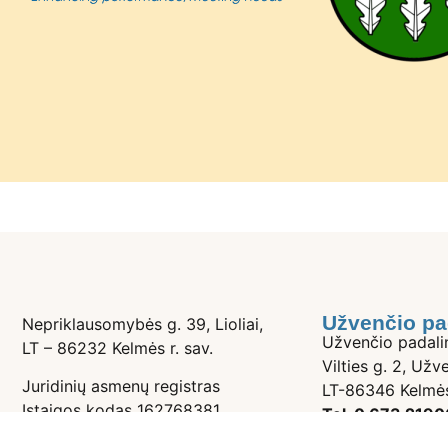
Užvenčio pa
Nepriklausomybės g. 39, Lioliai,
Užvenčio padali
LT – 86232 Kelmės r. sav.
Vilties g. 2, Užve
Juridinių asmenų registras
LT-86346 Kelmės
Įstaigos kodas 162768381
Tel. 0 673 2190