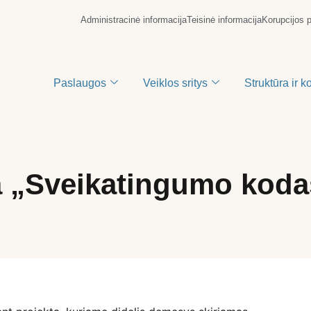
Administracinė informacija
Teisinė informacija
Korupcijos 
Paslaugos
Veiklos sritys
Struktūra ir k
a „Sveikatingumo koda