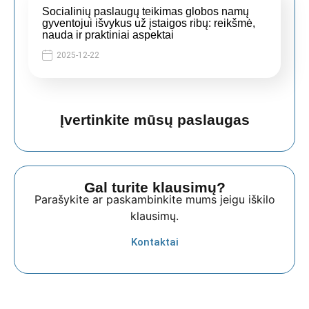
Socialinių paslaugų teikimas globos namų
gyventojui išvykus už įstaigos ribų: reikšmė,
nauda ir praktiniai aspektai
2025-12-22
Įvertinkite mūsų paslaugas
Gal turite klausimų?
Parašykite ar paskambinkite mums jeigu iškilo
klausimų.
Kontaktai