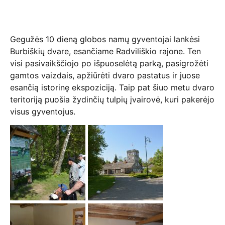
Gegužės 10 dieną globos namų gyventojai lankėsi
Burbiškių dvare, esančiame Radviliškio rajone. Ten
visi pasivaikščiojo po išpuoselėtą parką, pasigrožėti
gamtos vaizdais, apžiūrėti dvaro pastatus ir juose
esančią istorinę ekspoziciją. Taip pat šiuo metu dvaro
teritoriją puošia žydinčių tulpių įvairovė, kuri pakerėjo
visus gyventojus.