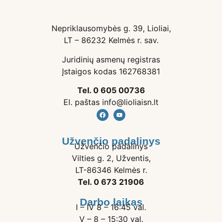
Nepriklausomybės g. 39, Lioliai,
LT – 86232 Kelmės r. sav.
Juridinių asmenų registras
Įstaigos kodas 162768381
Tel. 0 605 00736
El. paštas info@lioliaisn.lt
Užvenčio padalinys
Užvenčio padalinys
Vilties g. 2, Užventis,
LT-86346 Kelmės r.
Tel. 0 673 21906
Darbo laikas
I – IV 8 – 16:45 val.
V – 8 – 15:30 val.