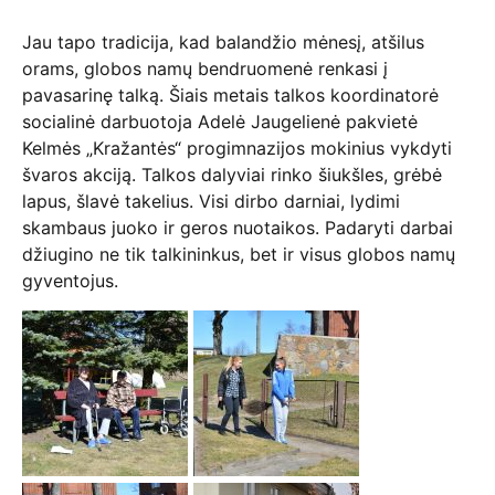
Jau tapo tradicija, kad balandžio mėnesį, atšilus
orams, globos namų bendruomenė renkasi į
pavasarinę talką. Šiais metais talkos koordinatorė
socialinė darbuotoja Adelė Jaugelienė pakvietė
Kelmės „Kražantės“ progimnazijos mokinius vykdyti
švaros akciją. Talkos dalyviai rinko šiukšles, grėbė
lapus, šlavė takelius. Visi dirbo darniai, lydimi
skambaus juoko ir geros nuotaikos. Padaryti darbai
džiugino ne tik talkininkus, bet ir visus globos namų
gyventojus.