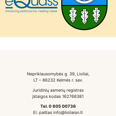
Nepriklausomybės g. 39, Lioliai,
LT – 86232 Kelmės r. sav.
Juridinių asmenų registras
Įstaigos kodas 162768381
Tel. 0 605 00736
El. paštas info@lioliaisn.lt