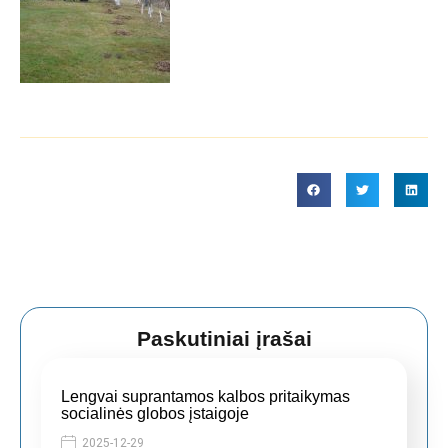
Paskutiniai įrašai
Lengvai suprantamos kalbos pritaikymas
socialinės globos įstaigoje
2025-12-29