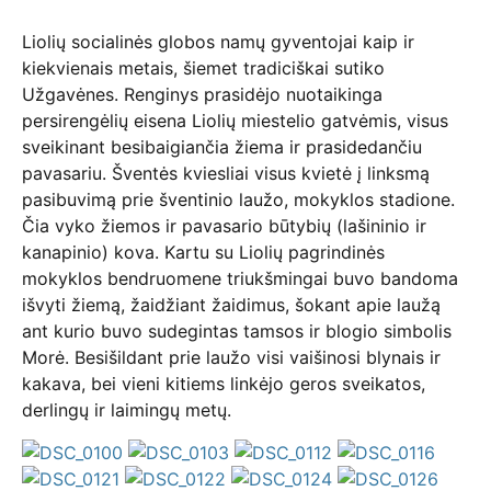
Liolių socialinės globos namų gyventojai kaip ir
kiekvienais metais, šiemet tradiciškai sutiko
Užgavėnes. Renginys prasidėjo nuotaikinga
persirengėlių eisena Liolių miestelio gatvėmis, visus
sveikinant besibaigiančia žiema ir prasidedančiu
pavasariu. Šventės kviesliai visus kvietė į linksmą
pasibuvimą prie šventinio laužo, mokyklos stadione.
Čia vyko žiemos ir pavasario būtybių (lašininio ir
kanapinio) kova. Kartu su Liolių pagrindinės
mokyklos bendruomene triukšmingai buvo bandoma
išvyti žiemą, žaidžiant žaidimus, šokant apie laužą
ant kurio buvo sudegintas tamsos ir blogio simbolis
Morė. Besišildant prie laužo visi vaišinosi blynais ir
kakava, bei vieni kitiems linkėjo geros sveikatos,
derlingų ir laimingų metų.