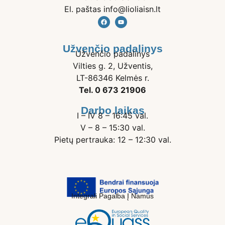
El. paštas info@lioliaisn.lt
Užvenčio padalinys
Užvenčio padalinys
Vilties g. 2, Užventis,
LT-86346 Kelmės r.
Tel. 0 673 21906
Darbo laikas
I – IV 8 – 16:45 val.
V – 8 – 15:30 val.
Pietų pertrauka: 12 – 12:30 val.
Integrali Pagalba Į Namus