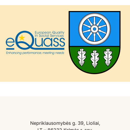
Nepriklausomybės g. 39, Lioliai,