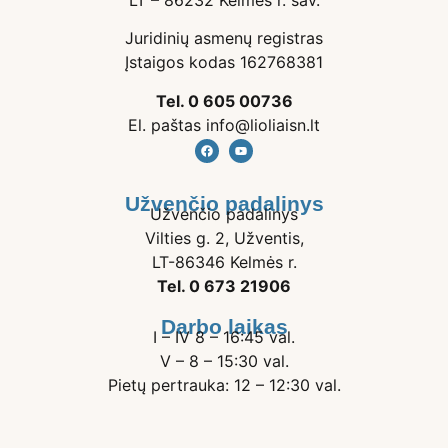
LT – 86232 Kelmės r. sav.
Juridinių asmenų registras
Įstaigos kodas 162768381
Tel. 0 605 00736
El. paštas info@lioliaisn.lt
Užvenčio padalinys
Užvenčio padalinys
Vilties g. 2, Užventis,
LT-86346 Kelmės r.
Tel. 0 673 21906
Darbo laikas
I – IV 8 – 16:45 val.
V – 8 – 15:30 val.
Pietų pertrauka: 12 – 12:30 val.