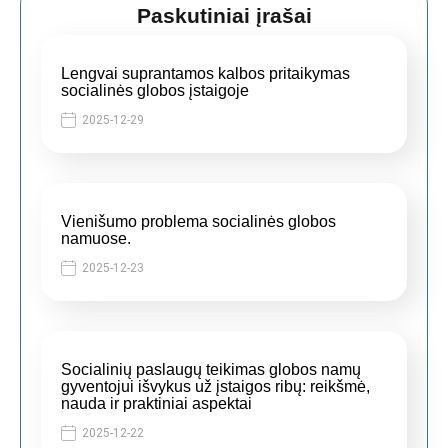
Paskutiniai įrašai
Lengvai suprantamos kalbos pritaikymas
socialinės globos įstaigoje
2025-12-29
Vienišumo problema socialinės globos
namuose.
2025-12-23
Socialinių paslaugų teikimas globos namų
gyventojui išvykus už įstaigos ribų: reikšmė,
nauda ir praktiniai aspektai
2025-12-22