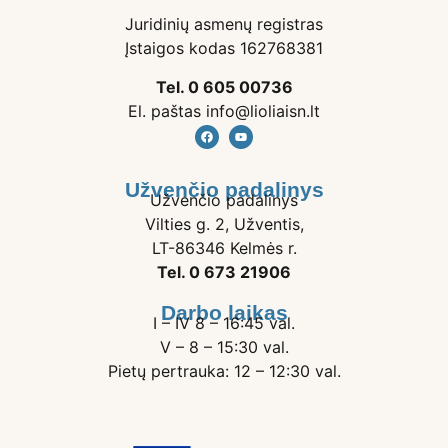
Juridinių asmenų registras
Įstaigos kodas 162768381
Tel. 0 605 00736
El. paštas info@lioliaisn.lt
Užvenčio padalinys
Užvenčio padalinys
Vilties g. 2, Užventis,
LT-86346 Kelmės r.
Tel. 0 673 21906
Darbo laikas
I – IV 8 – 16:45 val.
V – 8 – 15:30 val.
Pietų pertrauka: 12 – 12:30 val.