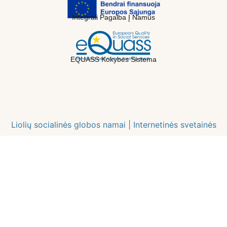
Integrali Pagalba Į Namus
EQUASS Kokybės Sistema
Liolių socialinės globos namai |
Internetinės svetainės