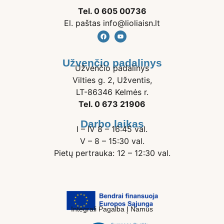
Tel. 0 605 00736
El. paštas info@lioliaisn.lt
Užvenčio padalinys
Užvenčio padalinys
Vilties g. 2, Užventis,
LT-86346 Kelmės r.
Tel. 0 673 21906
Darbo laikas
I – IV 8 – 16:45 val.
V – 8 – 15:30 val.
Pietų pertrauka: 12 – 12:30 val.
Integrali Pagalba Į Namus