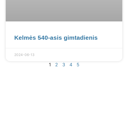
Kelmės 540-asis gimtadienis
2024-06-13
1
2
3
4
5