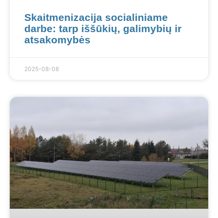
Skaitmenizacija socialiniame
darbe: tarp iššūkių, galimybių ir
atsakomybės
2025-08-08