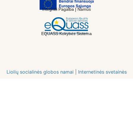
Integrali Pagalba Į Namus
EQUASS Kokybės Sistema
Liolių socialinės globos namai |
Internetinės svetainės