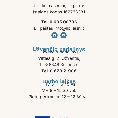
Juridinių asmenų registras
Įstaigos kodas 162768381
Tel. 0 605 00736
El. paštas info@lioliaisn.lt
Užvenčio padalinys
Užvenčio padalinys
Vilties g. 2, Užventis,
LT-86346 Kelmės r.
Tel. 0 673 21906
Darbo laikas
I – IV 8 – 16:45 val.
V – 8 – 15:30 val.
Pietų pertrauka: 12 – 12:30 val.